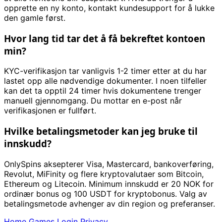
opprette en ny konto, kontakt kundesupport for å lukke
den gamle først.
Hvor lang tid tar det å få bekreftet kontoen
min?
KYC-verifikasjon tar vanligvis 1-2 timer etter at du har
lastet opp alle nødvendige dokumenter. I noen tilfeller
kan det ta opptil 24 timer hvis dokumentene trenger
manuell gjennomgang. Du mottar en e-post når
verifikasjonen er fullført.
Hvilke betalingsmetoder kan jeg bruke til
innskudd?
OnlySpins aksepterer Visa, Mastercard, bankoverføring,
Revolut, MiFinity og flere kryptovalutaer som Bitcoin,
Ethereum og Litecoin. Minimum innskudd er 20 NOK for
ordinær bonus og 100 USDT for kryptobonus. Valg av
betalingsmetode avhenger av din region og preferanser.
Home
Games
Login
Privacy