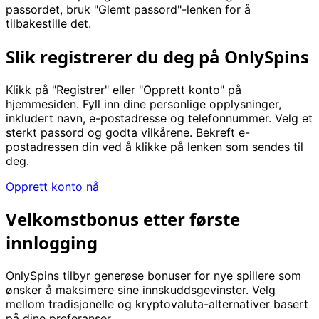
passordet, bruk "Glemt passord"-lenken for å
tilbakestille det.
Slik registrerer du deg på OnlySpins
Klikk på "Registrer" eller "Opprett konto" på
hjemmesiden. Fyll inn dine personlige opplysninger,
inkludert navn, e-postadresse og telefonnummer. Velg et
sterkt passord og godta vilkårene. Bekreft e-
postadressen din ved å klikke på lenken som sendes til
deg.
Opprett konto nå
Velkomstbonus etter første
innlogging
OnlySpins tilbyr generøse bonuser for nye spillere som
ønsker å maksimere sine innskuddsgevinster. Velg
mellom tradisjonelle og kryptovaluta-alternativer basert
på dine preferanser.